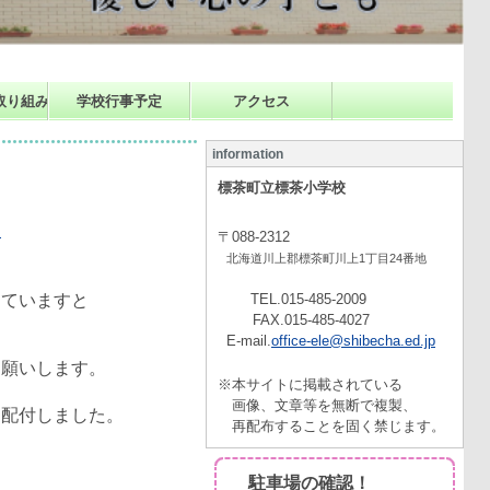
取り組み
学校行事予定
アクセス
information
標茶町立標茶小学校
】
〒088-2312
北海道川上郡標茶町川上1丁目24番地
ていますと
TEL.015-485-2009
FAX.015-485-4027
E-mail.
office-ele@shibecha.ed.jp
願いします。
※本サイトに掲載されている
画像、文章等を無断で複製、
を配付しました。
再配布することを固く禁じます。
駐車場の確認！