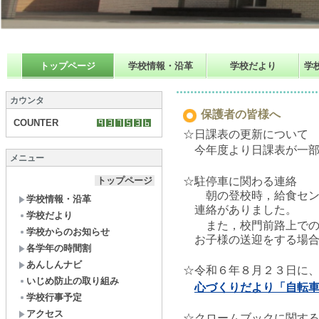
トップページ
学校情報・沿革
学校だより
学
カウンタ
保護者の皆様へ
COUNTER
☆日課表の更新について
今年度より日課表が一部
メニュー
トップページ
☆駐停車に関わる連絡
朝の登校時，給食センタ
学校情報・沿革
連絡がありました。
学校だより
また，
校門前路上で
学校からのお知らせ
お子様の送迎をする場合
各学年の時間割
あんしんナビ
☆令和６年８月２３日に
いじめ防止の取り組み
心づくりだより「自転
学校行事予定
アクセス
☆クロームブックに関す