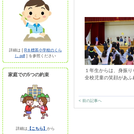
詳細は [
R８標茶小学校のくら
し.pdf
] を参照ください
１年生からは、身振り
家庭での5つの約束
全校児童の笑顔があふ
< 前の記事へ
詳細は
【こちら】
から