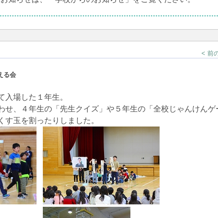
< 前
える会
て入場した１年生。
わせ、４年生の「先生クイズ」や５年生の「全校じゃんけんゲ
くす玉を割ったりしました。