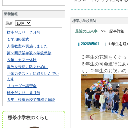
新着情報
標茶小学校日誌
最新
最近の出来事
>> 記事詳細
標小だより ７月号
１学期終業式
2026/05/01
１年生を迎
人権教室を実施しました
第２回授業参観＆学級懇談
３年生の花道をくぐっ
５年 カヌー体験
６年生の司会進行にあ
事故を未然に防ぐために
り、２年生のお祝いの
「体力テスト」に取り組んでい
ます
リコーダー講習会
標小だより ６月号
３年 標茶高校で苗植え体験
標茶小学校のくらし