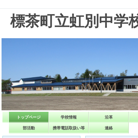
標茶町立虹別中学
トップページ
学校情報
沿革
部活動
携帯電話取扱い等
連絡