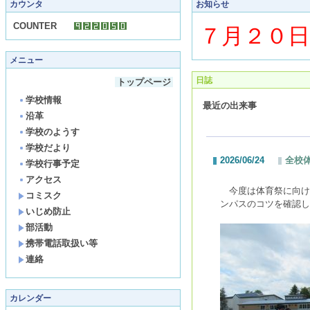
カウンタ
お知らせ
COUNTER
７月２０
メニュー
日誌
トップページ
学校情報
最近の出来事
沿革
学校のようす
学校だより
2026/06/24
全校
学校行事予定
アクセス
今度は体育祭に向け
コミスク
ンパスのコツを確認し
いじめ防止
部活動
携帯電話取扱い等
連絡
カレンダー