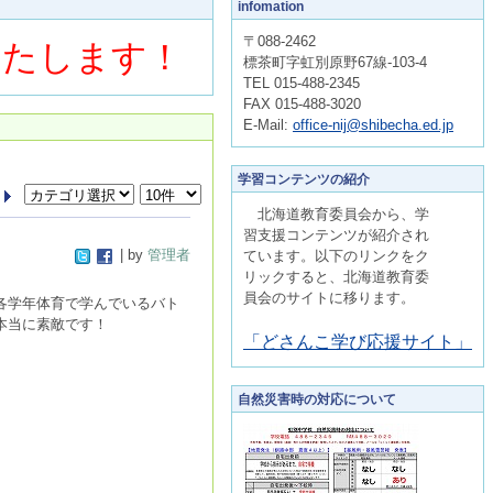
infomation
〒088-2462
いたします！
標茶町字虹別原野67線-103-4
TEL 015-488-2345
FAX 015-488-3020
E-Mail:
office-nij@shibecha.ed.jp
学習コンテンツの紹介
北海道教育委員会から、学
習支援コンテンツが紹介され
| by
管理者
ています。以下のリンクをク
リックすると、北海道教育委
員会のサイトに移ります。
各学年体育で学んでいるバト
本当に素敵です！
「どさんこ学び応援サイト」
自然災害時の対応について