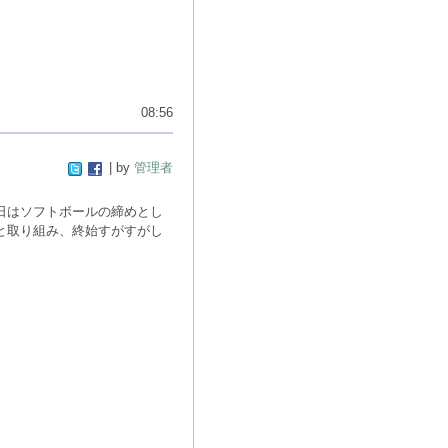
08:56
| by
管理者
日はソフトボールの締めとし
と取り組み、終始すがすがし