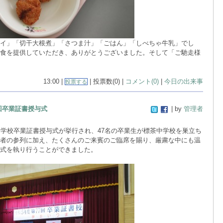
イ」「切干大根煮」「さつま汁」「ごはん」「しべちゃ牛乳」でし
食を提供していただき、ありがとうございました。そして「ご馳走様
13:00 |
| 投票数(0) |
コメント(0)
|
今日の出来事
投票する
回卒業証書授与式
| by
管理者
学校卒業証書授与式が挙行され、47名の卒業生が標茶中学校を巣立ち
者の参列に加え、たくさんのご来賓のご臨席を賜り、厳粛な中にも温
式を執り行うことができました。