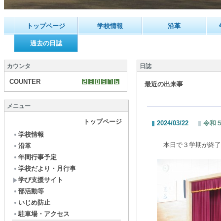
トップページ
学校情報
沿革
過去の日誌
カウンタ
日誌
COUNTER
最近の出来事
メニュー
トップページ
2024/03/22
令和
学校情報
本日で３学期が終了
沿革
年間行事予定
学校だより・月行事
学び支援サイト
部活動等
いじめ防止
駐車場・アクセス