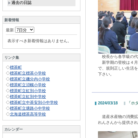
過去の日誌
新着情報
最新
表示すべき新着情報はありません。
校長から各学級の代
リンク集
新学期の登校は４月
◇
標茶町
で、規則正しい生活を
◇
標茶町立標茶小学校
下さい。
◇
標茶町立磯分内小学校
◇
標茶町立沼幌小学校
◇
標茶町立虹別小学校
◇
標茶町立虹別中学校
◇
標茶町立中茶安別小中学校
2024/03/18
「ホ
◇
標茶町立塘路小中学校
◇
北海道標茶高等学校
道産水産物の消費拡
れんさんから提供され
カレンダー