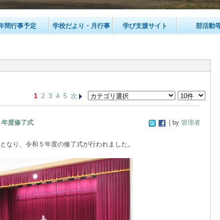
年間行事予定
学校だより・月行事
学び支援サイト
部活動
1
2
3
4
5
次
５年度修了式
| by
管理者
となり、令和５年度の修了式が行われました。