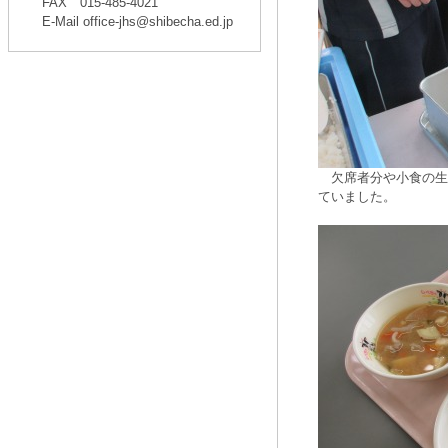
FAX
015-485-4021
E-Mail office-jhs@shibecha.ed.jp
欠席者分や小食の生
ていました。