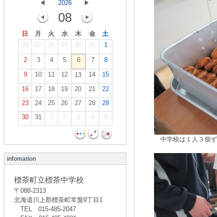
2026
08
日
月
火
水
木
金
土
26
27
28
29
30
31
1
2
3
4
5
6
7
8
9
10
11
12
14
15
13
16
17
18
19
20
21
22
23
24
25
26
27
28
29
30
31
1
2
3
4
5
中学校は１人３個ず
infomation
標茶町立標茶中学校
〒088-2313
北海道川上郡標茶町常盤9丁目1
TEL
015-485-2047