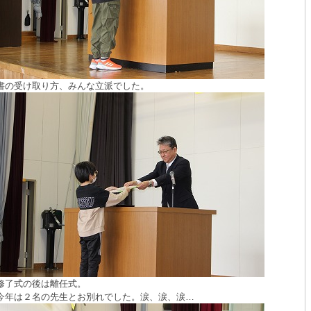
書の受け取り方、みんな立派でした。
了式の後は離任式。
年は２名の先生とお別れでした。涙、涙、涙…