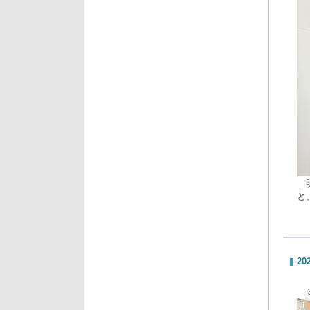
明
と
20
３