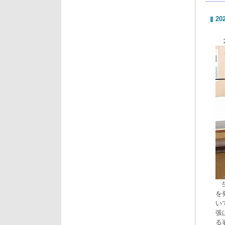
20
２
生
を
い
張
る