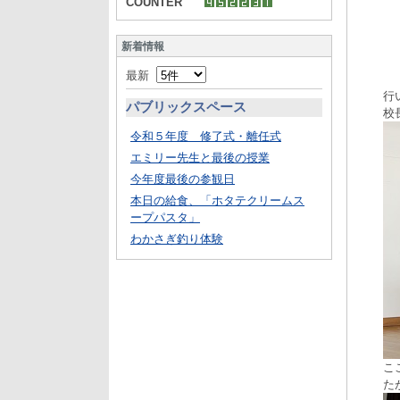
COUNTER
新着情報
最新
行
パブリックスペース
校
令和５年度 修了式・離任式
エミリー先生と最後の授業
今年度最後の参観日
本日の給食、「ホタテクリームス
ープパスタ」
わかさぎ釣り体験
こ
た