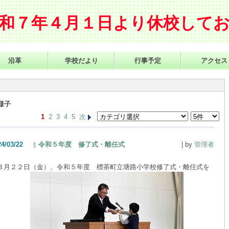
和７年４月１日より休校して
ザイン
沿革
学校だより
行事予定
アクセス
様子
1
2
3
4
5
次
24/03/22
令和５年度 修了式・離任式
| by
管理者
月２２日（金）、令和５年度 標茶町立塘路小学校修了式・離任式を