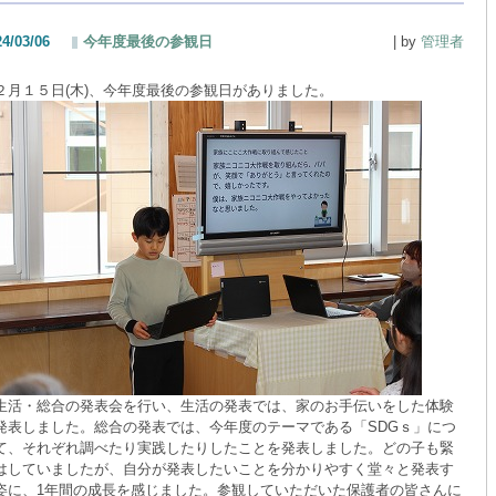
24/03/06
今年度最後の参観日
| by
管理者
月１５日
(
木
)
、今年度最後の参観日がありました。
活・総合の発表会を行い、生活の発表では、家のお手伝いをした体験
発表しました。総合の発表では、今年度のテーマである「
SDG
ｓ」につ
て、それぞれ調べたり実践したりしたことを発表しました。どの子も緊
はしていましたが、自分が発表したいことを分かりやすく堂々と発表す
姿に、
1
年間の成長を感じました。参観していただいた保護者の皆さんに