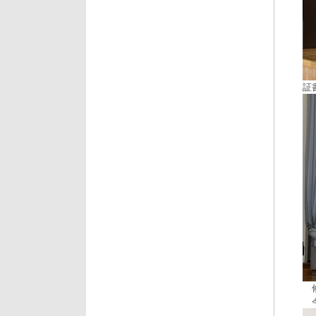
証
修
今