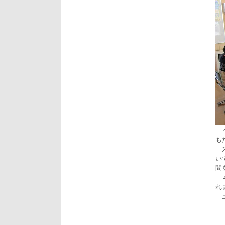
４
も
来
い
間
４
れ
エ