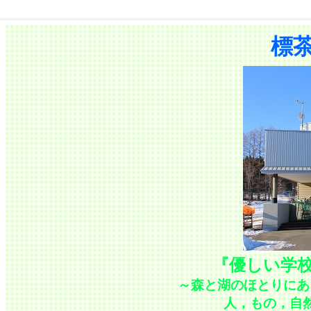
標
『優しい学
～森と湖のほとりにあ
人，もの，自